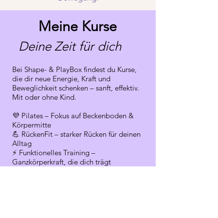
Von Mama zu Mama 💜
Meine Kurse
– ich begleite dich ehrlich &
persönlich.
Deine Zeit für dich
💜
Über mich
Bei Shape- & PlayBox findest du Kurse,
die dir neue Energie, Kraft und
Beweglichkeit schenken – sanft, effektiv.
Mit oder ohne Kind.
💜 Pilates – Fokus auf Beckenboden &
Körpermitte
💪 RückenFit – starker Rücken für deinen
Alltag
⚡ Funktionelles Training –
Ganzkörperkraft, die dich trägt
👉 Finde den Kurs, der zu dir passt – und
sichere dir jetzt deinen Platz
einen Platz.
Zu den Kursen