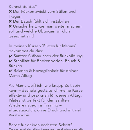
Kennst du das?
❌ Der Rücken zwickt vom Stillen und
Tragen
❌ Der Bauch fühlt sich instabil an
❌ Unsicherheit, wie man weiter machen
soll und welche Übungen wirklich
geeignet sind
In meinen Kursen 'Pilates für Mamas'
bekommst du das:
✔️ Sanfter Aufbau nach der Rückbildung
✔️ Stabilität für Beckenboden, Bauch &
Rücken
✔️ Balance & Beweglichkeit für deinen
Mama-Alltag
Als Mama weiß ich, wie knapp Zeit sein
kann – deshalb gestalte ich meine Kurse
effektiv und praxisnah für deinen Alltag.
Pilates ist perfekt für den sanften
Wiedereinstieg ins Training –
alltagstauglich, ohne Druck und mit viel
Verständnis.
Bereit für deinen nächsten Schritt?
Dann melde dich jetzt an und sichere dir