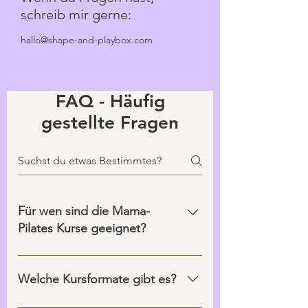
schreib mir gerne:
hallo@shape-and-playbox.com
FAQ - Häufig
gestellte Fragen
Für wen sind die Mama-
Pilates Kurse geeignet?
Die Mama-Pilates Kurse richten sich
an alle Mamas – unabhängig vom
Welche Kursformate gibt es?
Fitnesslevel oder davon, wie alt dein